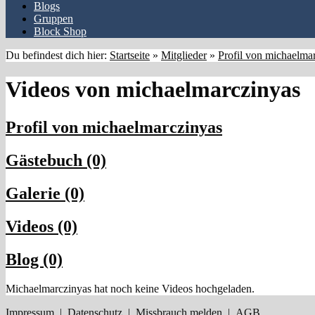
Blogs
Gruppen
Block Shop
Du befindest dich hier:
Startseite
»
Mitglieder
»
Profil von michaelma
Videos von michaelmarczinyas
Profil von michaelmarczinyas
Gästebuch (0)
Galerie (0)
Videos (0)
Blog (0)
Michaelmarczinyas hat noch keine Videos hochgeladen.
Impressum
|
Datenschutz
|
Missbrauch melden
|
AGB