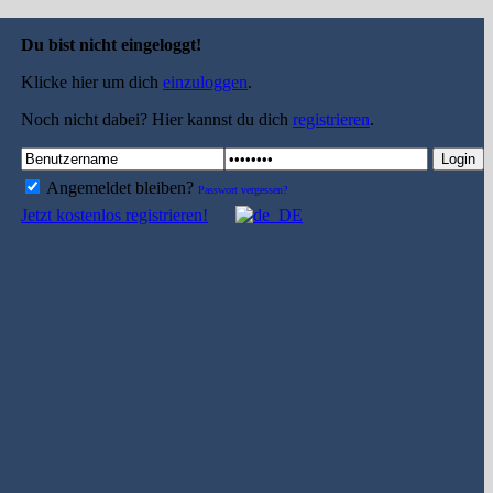
Du bist nicht eingeloggt!
Klicke hier um dich
einzuloggen
.
Noch nicht dabei? Hier kannst du dich
registrieren
.
Login
Angemeldet bleiben?
Passwort vergessen?
Jetzt kostenlos registrieren!