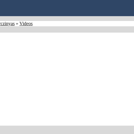
rczinyas
»
Videos