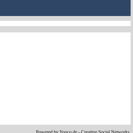
Powered by
Yooco.de
- Creating Social Networks.