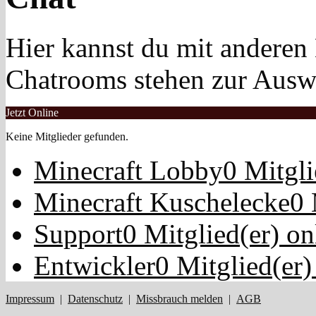
Hier kannst du mit anderen
Chatrooms stehen zur Ausw
Jetzt Online
Keine Mitglieder gefunden.
Minecraft Lobby
0 Mitgli
Minecraft Kuschelecke
0 
Support
0 Mitglied(er) on
Entwickler
0 Mitglied(er)
Impressum
|
Datenschutz
|
Missbrauch melden
|
AGB