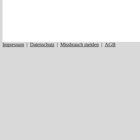
Impressum
|
Datenschutz
|
Missbrauch melden
|
AGB