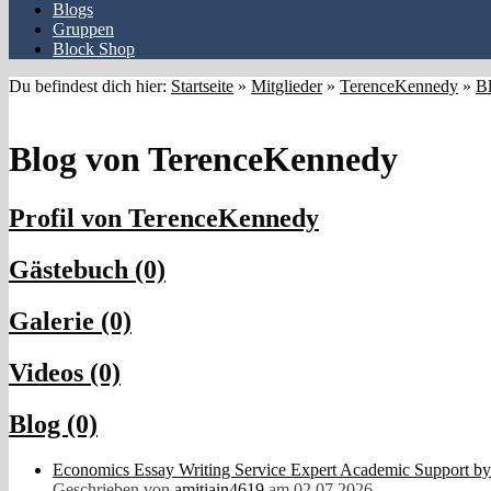
Blogs
Gruppen
Block Shop
Du befindest dich hier:
Startseite
»
Mitglieder
»
TerenceKennedy
»
B
Blog von TerenceKennedy
Profil von TerenceKennedy
Gästebuch (0)
Galerie (0)
Videos (0)
Blog (0)
Economics Essay Writing Service Expert Academic Support by
Geschrieben von
amitjain4619
am 02.07.2026,