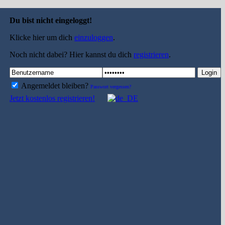
Du bist nicht eingeloggt!
Klicke hier um dich
einzuloggen
.
Noch nicht dabei? Hier kannst du dich
registrieren
.
Login
Angemeldet bleiben?
Passwort vergessen?
Jetzt kostenlos registrieren!